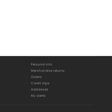
Personal info
Merchandise returns
Orders
Credit slips
Addresses
My alerts