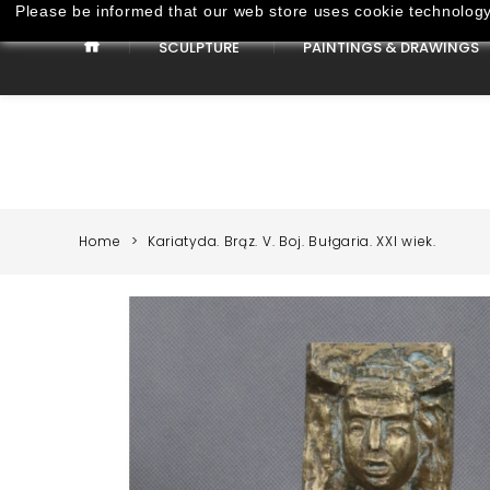
Please be informed that our web store uses cookie technology 
SCULPTURE
PAINTINGS & DRAWINGS
Paintings & Drawings
Home
Kariatyda. Brąz. V. Boj. Bułgaria. XXI wiek.