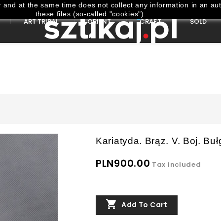
and at the same time does not collect any information in an aut
these files (so-called "cookies").
ART TRIBAL
ORIENT
CRAFT
SOLD
Kariatyda. Brąz. V. Boj. Buł
PLN900.00
Tax included

Add To Cart