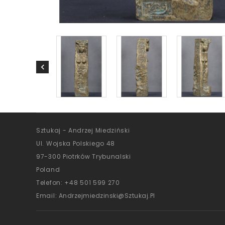
Sztukaj - Andrzej Miedziński
Ul. Wojska Polskiego 48
97-300 Piotrków Trybunalski
Poland
Telefon:
+48 501 599 270
Email:
Andrzejmiedzinski@sztukaj.pl