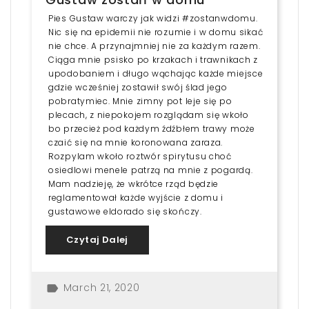
Pies Gustaw warczy jak widzi #zostanwdomu.
Nic się na epidemii nie rozumie i w domu sikać
nie chce. A przynajmniej nie za każdym razem.
Ciąga mnie psisko po krzakach i trawnikach z
upodobaniem i długo wąchając każde miejsce
gdzie wcześniej zostawił swój ślad jego
pobratymiec. Mnie zimny pot leje się po
plecach, z niepokojem rozglądam się wkoło
bo przecież pod każdym źdźbłem trawy może
czaić się na mnie koronowana zaraza.
Rozpylam wkoło roztwór spirytusu choć
osiedlowi menele patrzą na mnie z pogardą.
Mam nadzieję, że wkrótce rząd będzie
reglamentował każde wyjście z domu i
gustawowe eldorado się skończy.
Czytaj Dalej
March 21, 2020
label