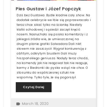
Pies Gustaw i Józef Popczyk
Dziś bez Gustawa. Bydle kradnie cały show. Na
dodatek celebrycie we łbie się poprzewracało i
teraz chce sikać tylko na ściankę. Niestety
klatki schodowej i sąsiedzi zaczęli kręcić
nosem. Nasłuchało się psisko komentarzy i z
jakiegoś źródła wie, że umieszczonej na
drugim planie grafiki Salwadora Dali nikt
słowem nie zaszczycił. Wygrał konkurencję z
obfitym, odkrytym biustem Gali muzy
hiszpańskiego geniusza. Nadęty teraz chodzi,
na komendy jak nie reagował tak nie reaguje,
karmy z Biedronki do pyska wziąć nie chce. O
stosunku do współczesnej sztuki nie
wspomnę. Tylko tyle, że się pogorszył.
Czytaj Dalej
March 18, 2020
label