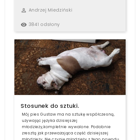
Andrzej Miedziński
perm_identity
3841 odsłony
remove_red_eye
Stosunek do sztuki.
Mój pies Gustaw ma na sztukę współczesną,
używając języka dzisiejszej
młodzieży,kompletnie wywalone. Podobnie
zresztą jak przeważająca część dzisiejszej
młodzieży. Nie czynię młodzieży z tego powodu