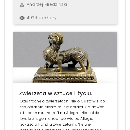
Andrzej Miedziński
perm_identity
4079 odsłony
remove_red_eye
Zwierzęta w sztuce i życiu.
Dziś trochę o zwierzętach. Nie o Gustawie bo
ten ostatnio ciężko mi się naraża. Od dawna
obiecuję mu, że trafi na Allegro. Nic sobie
bydle z tego nie robi bo wie, że Allegro
zakazało handlu zwierzętami. Nie wie