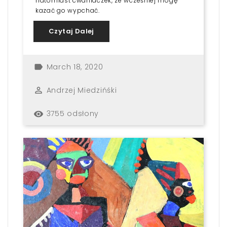
natomiast cwaniaczek, ze wcześniej mogę
kazać go wypchać.
Czytaj Dalej
March 18, 2020
label
Andrzej Miedzińśki
perm_identity
3755 odsłony
remove_red_eye