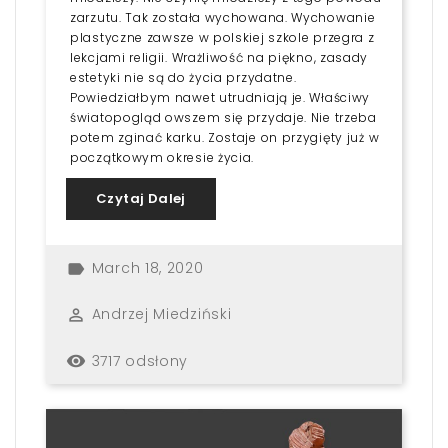
zarzutu. Tak została wychowana. Wychowanie
plastyczne zawsze w polskiej szkole przegra z
lekcjami religii. Wrażliwość na piękno, zasady
estetyki nie są do życia przydatne.
Powiedziałbym nawet utrudniają je. Właściwy
światopogląd owszem się przydaje. Nie trzeba
potem zginać karku. Zostaje on przygięty już w
początkowym okresie życia.
Czytaj Dalej
March 18, 2020
label
Andrzej Miedziński
perm_identity
3717 odsłony
remove_red_eye