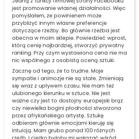
Jedną z funkcji firmowej strony Facebooku
jest promowanie własnej działalności. Więc
pomyślałem, że powinienem może
przybliżyć innym własne preferencje
dotyczące rzeźby. Bo głównie rzeźba jest
obecna w moim sklepie. Powiedzieć wprost,
którą cenię najbardziej, stworzyć prywatny
ranking. Przy czym wystawiona cena nie ma
nic wspólnego z osobistą oceną sztuki.
Zacznę od tego, że to trudne. Moje
sympatie i animozje nie są stałe. Zmieniają
się wraz z upływem czasu. Nie mam też
ulubionego kierunku w sztuce. Nie jest
ważne czy jest to dostojny europejski brąz
czy niewielka bogini płodności stworzona
przez afrykańskiego artystę. Sztukę
odbieram głównie emocjami kieruję się
intuicją. Mam grubo ponad 100 różnych
rzeźb. I ciężko byłoby mi wskazać wśród