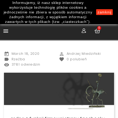
Informujemy, iż nasz sklep internetowy
wykorzystuje technologię plików cookies a
jednocześnie nie zbiera w sposób automatyczny
zamknij
żadnych informacji, z wyjątkiem informacji
zawartych w tych plikach (tzw. „ciasteczkach”).
0

March 18, 2020
Andrzej Miedziński
today
perm_identity
Rzeźba
0
polubień
label
favorite
3781 odwiedzin
remove_red_eye