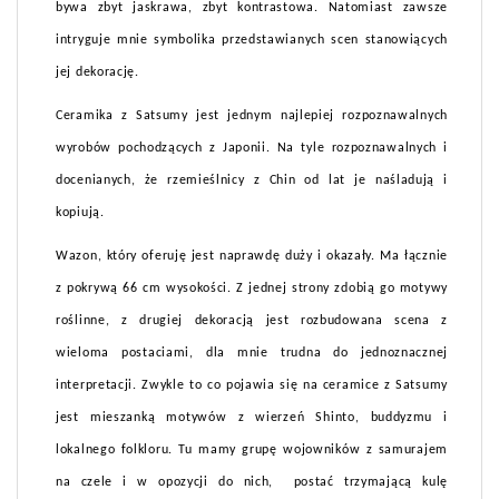
bywa zbyt jaskrawa, zbyt kontrastowa. Natomiast zawsze
intryguje mnie symbolika przedstawianych scen stanowiących
jej dekorację.
Ceramika z Satsumy jest jednym najlepiej rozpoznawalnych
wyrobów pochodzących z Japonii. Na tyle rozpoznawalnych i
docenianych, że rzemieślnicy z Chin od lat je naśladują i
kopiują.
Wazon, który oferuję jest naprawdę duży i okazały. Ma łącznie
z pokrywą 66 cm wysokości. Z jednej strony zdobią go motywy
roślinne, z drugiej dekoracją jest rozbudowana scena z
wieloma postaciami, dla mnie trudna do jednoznacznej
interpretacji. Zwykle to co pojawia się na ceramice z Satsumy
jest mieszanką motywów z wierzeń Shinto, buddyzmu i
lokalnego folkloru. Tu mamy grupę wojowników z samurajem
na czele i w opozycji do nich, postać trzymającą kulę