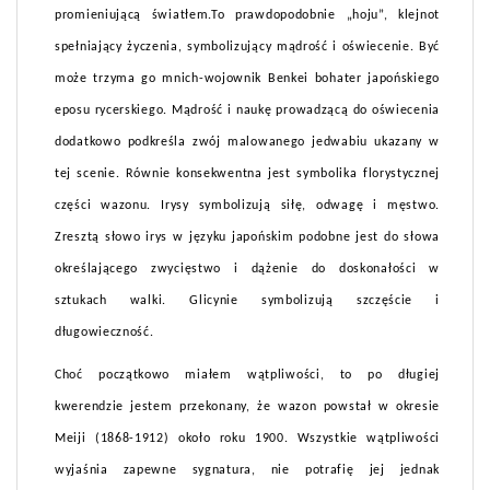
promieniującą światłem.To prawdopodobnie „hoju”, klejnot
spełniający życzenia, symbolizujący mądrość i oświecenie. Być
może trzyma go mnich-wojownik Benkei bohater japońskiego
eposu rycerskiego. Mądrość i naukę prowadzącą do oświecenia
dodatkowo podkreśla zwój malowanego jedwabiu ukazany w
tej scenie. Równie konsekwentna jest symbolika florystycznej
części wazonu. Irysy symbolizują siłę, odwagę i męstwo.
Zresztą słowo irys w języku japońskim podobne jest do słowa
określającego zwycięstwo i dążenie do doskonałości w
sztukach walki. Glicynie symbolizują szczęście i
długowieczność.
Choć początkowo miałem wątpliwości, to po długiej
kwerendzie jestem przekonany, że wazon powstał w okresie
Meiji (1868-1912) około roku 1900. Wszystkie wątpliwości
wyjaśnia zapewne sygnatura, nie potrafię jej jednak