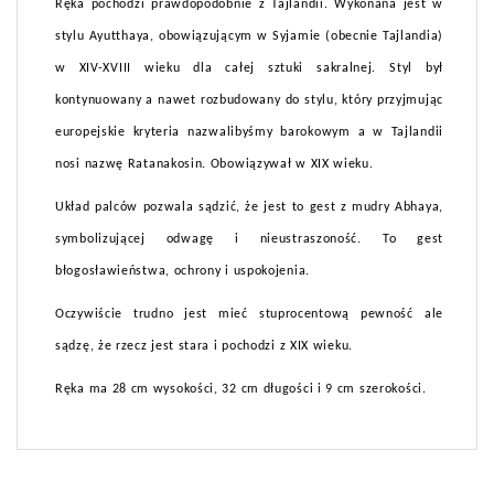
Ręka pochodzi prawdopodobnie z Tajlandii. Wykonana jest w
stylu Ayutthaya, obowiązującym w Syjamie (obecnie Tajlandia)
w XIV-XVIII wieku dla całej sztuki sakralnej. Styl był
kontynuowany a nawet rozbudowany do stylu, który przyjmując
europejskie kryteria nazwalibyśmy barokowym a w Tajlandii
nosi nazwę Ratanakosin. Obowiązywał w XIX wieku.
Układ palców pozwala sądzić, że jest to gest z mudry Abhaya,
symbolizującej odwagę i nieustraszoność. To gest
błogosławieństwa, ochrony i uspokojenia.
Oczywiście trudno jest mieć stuprocentową pewność ale
sądzę, że rzecz jest stara i pochodzi z XIX wieku.
Ręka ma 28 cm wysokości, 32 cm długości i 9 cm szerokości.