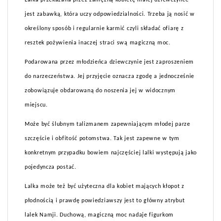
Lalka przekazana przez zamężną kobietę malej dziewczynce
jest zabawką, która uczy odpowiedzialności. Trzeba ją nosić w
określony sposób i regularnie karmić czyli składać ofiarę z
resztek pożywienia inaczej straci swą magiczną moc.
Podarowana przez młodzieńca dziewczynie jest zaproszeniem
do narzeczeństwa. Jej przyjęcie oznacza zgodę a jednocześnie
zobowiązuje obdarowaną do noszenia jej w widocznym
miejscu.
Może być ślubnym talizmanem zapewniającym młodej parze
szczęście i obfitość potomstwa. Tak jest zapewne w tym
konkretnym przypadku bowiem najczęściej lalki występują jako
pojedyncza postać.
Lalka może też być użyteczna dla kobiet mających kłopot z
płodnością i prawdę powiedziawszy jest to główny atrybut
lalek Namji. Duchową, magiczną moc nadaje figurkom