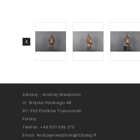
Sztukaj - Andrzej Miedziński
Ul. Wojska Polskiego 48
97-300 Piotrków Trybunalski
Polska
Telefon:
+48 501 599 270
Email:
Andrzejmiedzinski@sztukaj.pl