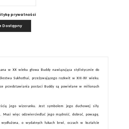
litykę prywatności
e Dostępny
u
nana w XX wieku głowa Buddy nawiązująca stylistycznie do
rólestwa Sukhothai, przeżywającego rozkwit w XIII-XV wieku.
ce przedstawiania postaci Buddy są powielane w milionach
ścią jego wizerunku. Jest symbolem jego duchowej siły.
. Musi więc odzwierciedlać jego mądrość, dobroć, powagę,
 wydłużona, o wydatnych łukach brwi, oczach w kształcie