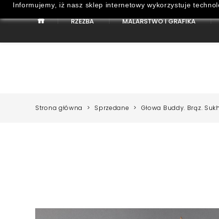
Informujemy, iż nasz sklep internetowy wykorzystuje technol
RZEŹBA
MALARSTWO I GRAFIKA
Strona Główna
Malarstwo i Grafika
Strona główna
Sprzedane
Głowa Buddy. Brąz. Sukho