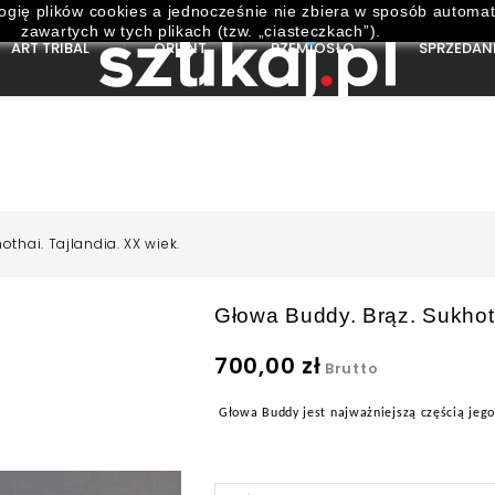
ogię plików cookies a jednocześnie nie zbiera w sposób automat
zawartych w tych plikach (tzw. „ciasteczkach”).
ART TRIBAL
ORIENT
RZEMIOSŁO
SPRZEDAN
thai. Tajlandia. XX wiek.
Głowa Buddy. Brąz. Sukhoth
700,00 zł
Brutto
Głowa Buddy jest najważniejszą częścią jego