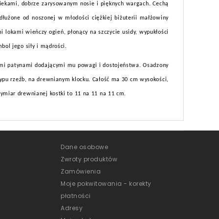
wiekami, dobrze zarysowanym nosie i pięknych wargach. Cechą
dłużone od noszonej w młodości ciężkiej biżuterii małżowiny
i lokami wieńczy ogień, płonący na szczycie usidy, wypukłości
bol jego siły i mądrości.
nymi patynami dodającymi mu powagi i dostojeństwa. Osadzony
typu rzeźb, na drewnianym klocku. Całość ma 30 cm wysokości,
ymiar drewnianej kostki to 11 na 11 na 11 cm.
Dane osobowe
Zwroty produktów
Zamówienia
Moje pokwitowania - korekty
płatności
Adresy