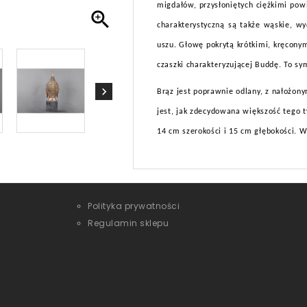
migdałów, przysłoniętych ciężkimi po

charakterystyczną są także wąskie, wy
uszu. Głowę pokrytą krótkimi, kręconym
czaszki charakteryzującej Buddę. To sym
Brąz jest poprawnie odlany, z nałożo
jest, jak zdecydowana większość tego 
14 cm szerokości i 15 cm głębokości. W
Polityka prywatności
Regulamin sklepu