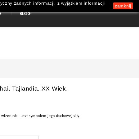
yczny żadnych informacji, z wyjątkiem informacji
zamknij
E
BLOG
0
ai. Tajlandia. XX Wiek.
 wizerunku. Jest symbolem jego duchowej siły.