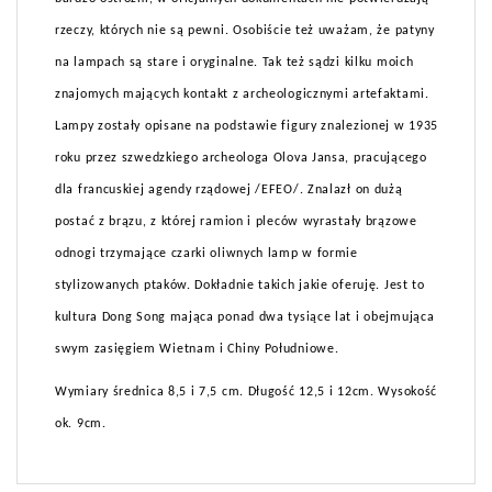
rzeczy, których nie są pewni. Osobiście też uważam, że patyny
na lampach są stare i oryginalne. Tak też sądzi kilku moich
znajomych mających kontakt z archeologicznymi artefaktami.
Lampy zostały opisane na podstawie figury znalezionej w 1935
roku przez szwedzkiego archeologa Olova Jansa, pracującego
dla francuskiej agendy rządowej /EFEO/. Znalazł on dużą
postać z brązu, z której ramion i pleców wyrastały brązowe
odnogi trzymające czarki oliwnych lamp w formie
stylizowanych ptaków. Dokładnie takich jakie oferuję. Jest to
kultura Dong Song mająca ponad dwa tysiące lat i obejmująca
swym zasięgiem Wietnam i Chiny Południowe.
Wymiary średnica 8,5 i 7,5 cm. Długość 12,5 i 12cm. Wysokość
ok. 9cm.