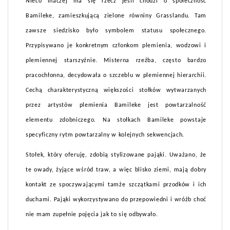
Nieco inaczej ma się rzecz jeśli chodzi o społeczność
Bamileke, zamieszkującą zielone równiny Grasslandu. Tam
zawsze siedzisko było symbolem statusu społecznego.
Przypisywano je konkretnym członkom plemienia, wodzowi i
plemiennej starszyźnie. Misterna rzeźba, często bardzo
pracochłonna, decydowała o szczeblu w plemiennej hierarchii.
Cechą charakterystyczną większości stołków wytwarzanych
przez artystów plemienia Bamileke jest powtarzalność
elementu zdobniczego. Na stołkach Bamileke powstaje
specyficzny rytm powtarzalny w kolejnych sekwencjach.
Stołek, który oferuję, zdobią stylizowane pająki. Uważano, że
te owady, żyjące wśród traw, a więc blisko ziemi, mają dobry
kontakt ze spoczywającymi tamże szczątkami przodków i ich
duchami. Pająki wykorzystywano do przepowiedni i wróżb choć
nie mam zupełnie pojęcia jak to się odbywało.