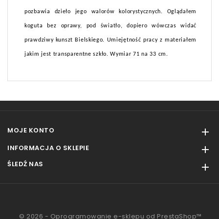
pozbawia dzieło jego walorów kolorystycznych. Oglądałem
koguta bez oprawy, pod światło, dopiero wówczas widać
prawdziwy kunszt Bielskiego. Umiejętność pracy z materiałem
jakim jest transparentne szkło. Wymiar 71 na 33 cm.
MOJE KONTO

INFORMACJA O SKLEPIE

ŚLEDŹ NAS

© 2026 - Oprogramowanie e-sklepu od PrestaShop™