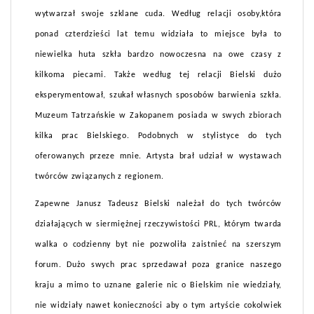
wytwarzał swoje szklane cuda. Według relacji osoby,która
ponad czterdzieści lat temu widziała to miejsce była to
niewielka huta szkła bardzo nowoczesna na owe czasy z
kilkoma piecami. Także według tej relacji Bielski dużo
eksperymentował, szukał własnych sposobów barwienia szkła.
Muzeum Tatrzańskie w Zakopanem posiada w swych zbiorach
kilka prac Bielskiego. Podobnych w stylistyce do tych
oferowanych przeze mnie. Artysta brał udział w wystawach
twórców związanych z regionem.
Zapewne Janusz Tadeusz Bielski należał do tych twórców
działających w siermiężnej rzeczywistości PRL, którym twarda
walka o codzienny byt nie pozwoliła zaistnieć na szerszym
forum. Dużo swych prac sprzedawał poza granice naszego
kraju a mimo to uznane galerie nic o Bielskim nie wiedziały,
nie widziały nawet konieczności aby o tym artyście cokolwiek