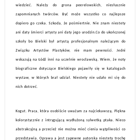
wiedzieć. Należy do grona peerelowskich, niesłusznie
zapomnianych twórców. Być może wszystko co najlepsze
dopiero go czeka. Szkoda, że pośmiertnie. Nie znam niestety
ani daty śmierci artysty ani daty jego urodzin.Co do ukończonej
szkoły bo Bielski był artystą profesjonalnym należącym do
Związku Artystów Plastyków, nie mam pewności. Jedni
wskazują na Łódź inni na uczelnie wrocławską. Wiem, że noty
biograficzne dotyczące Bielskiego pojawiły się w katalogach
wystaw, w których brał udział. Niestety nie udało mi się do
nich dotrzeć.
Kogut. Praca, która osobiście uważam za najciekawszą. Piękna
kolorystycznie z intrygującą wydłużoną sylwetką ptaka. Nieco
abstrakcyjną a przecież nie można mieć cienia wątpliwości co
przedstawia. Oprawa a jest zapewne autorska niestety trochę