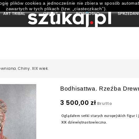
ogię plików cookies a jednocześnie nie zbiera w sposób automat
zawartych w tych plikach (tzw. „ciasteczkach”).
ART TRIBAL
ORIENT
RZEMIOSŁO
SPRZEDAN
wniana. Chiny. XIX wiek.
Bodhisattwa. Rzeźba Drewn
3 500,00 zł
Brutto
Oglądałem setki starych europejskich figur i
XIX dziewiętnastowieczna.