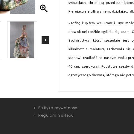
sytuacjach, chroniącą przed namiętno

Kierującą się altruizmem, działającą dl
Rzeźbę kupiłem we Francji. Być może
drewnianej rzeźbie ogólnie się znam. O
Bodhisattwa, którą sprzedaję jest 
kilkakrotnie malaturą zachowała się
stanowi rzadkość na naszym rynku prz
40 cm. szerokości. Podstawę rzeźby 
egzotycznego drewna, którego nie potr
Polityka prywatności
Regulamin sklepu