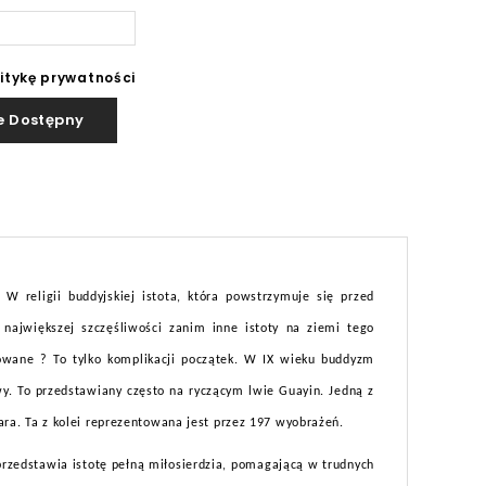
litykę prywatności
e Dostępny
u
 W religii buddyjskiej istota, która powstrzymuje się przed
 największej szczęśliwości zanim inne istoty na ziemi tego
kowane ? To tylko komplikacji początek. W IX wieku buddyzm
wy. To przedstawiany często na ryczącym lwie Guayin. Jedną z
ara. Ta z kolei reprezentowana jest przez 197 wyobrażeń.
 przedstawia istotę pełną miłosierdzia, pomagającą w trudnych