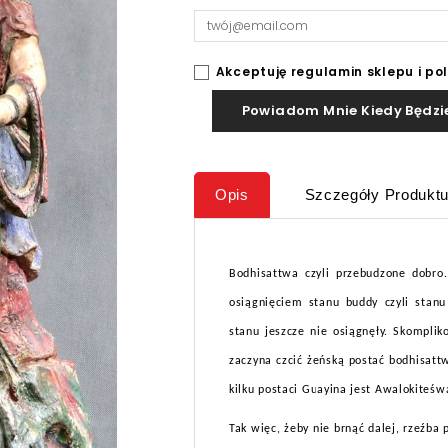
Akceptuję regulamin sklepu i po
Powiadom Mnie Kiedy Będzi
Opis
Szczegóły Produkt
Bodhisattwa czyli przebudzone dobro.
osiągnięciem stanu buddy czyli stanu
stanu jeszcze nie osiągnęły. Skompli
zaczyna czcić żeńską postać bodhisatt
kilku postaci Guayina jest Awalokiteśw
Tak więc, żeby nie brnąć dalej, rzeźba