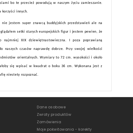
ściami bo te przecież powodują w naszym życiu zamieszanie.
a korzyści innych.
 nie jestem super znawcą buddyjskich przedstawień ale na
glądałem setki starych europejskich figur i jestem pewien, że
co najmniej XIX dziewiętnastowieczna. I poza poprawianą
 do naszych czasów naprawdę dobrze. Przy swojej wielkości
edmiotów orientalnych. Wymiary to 72 cm. wysokości i około
dałoby się wpisać w kwadrat o boku 36 cm. Wykonana jest z
afię niestety rozpoznać.
Dane osobowe
Zwroty produktów
Zamówienia
Moje pokwitowania - korekty