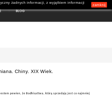
yczny żadnych informacji, z wyjątkiem informacji
zamknij
E
BLOG
0
iana. Chiny. XIX Wiek.
 jestem pewien, że Bodhisattwa, którą sprzedaję jest co najmniej