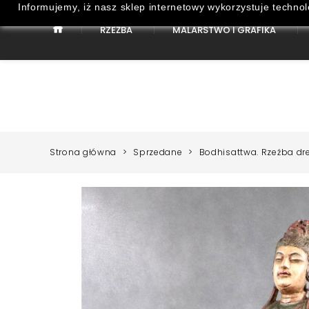
Informujemy, iż nasz sklep internetowy wykorzystuje technol
RZEŹBA
MALARSTWO I GRAFIKA
Strona Główna
Malarstwo i Grafika
Strona główna
Sprzedane
Bodhisattwa. Rzeźba dre