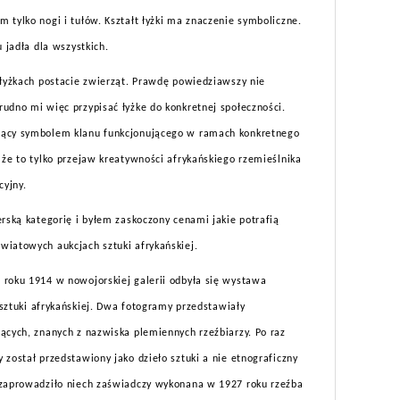
 tylko nogi i tułów. Kształt łyżki ma znaczenie symboliczne.
u jadła dla wszystkich.
 łyżkach postacie zwierząt. Prawdę powiedziawszy nie
udno mi więc przypisać łyżke do konkretnej społeczności.
dący symbolem klanu funkcjonującego w ramach konkretnego
 że to tylko przejaw kreatywności afrykańskiego rzemieślnika
yjny.
erską kategorię i byłem zaskoczony cenami jakie potrafią
wiatowych aukcjach sztuki afrykańskiej.
 roku 1914 w nowojorskiej galerii odbyła się wystawa
a sztuki afrykańskiej. Dwa fotogramy przedstawiały
ących, znanych z nazwiska plemiennych rzeźbiarzy. Po raz
 został przedstawiony jako dzieło sztuki a nie etnograficzny
 zaprowadziło niech zaświadczy wykonana w 1927 roku rzeźba