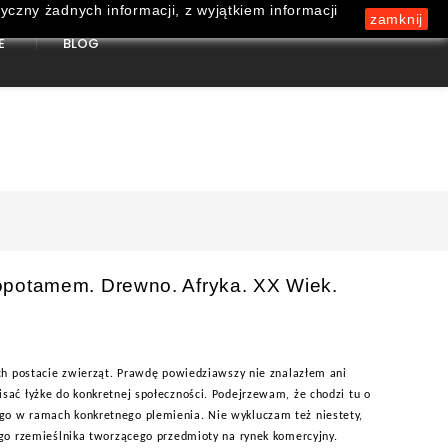
yczny żadnych informacji, z wyjątkiem informacji
zamknij
E
BLOG
0
opotamem. Drewno. Afryka. XX Wiek.
ach postacie zwierząt. Prawdę powiedziawszy nie znalazłem ani
sać łyżke do konkretnej społeczności. Podejrzewam, że chodzi tu o
go w ramach konkretnego plemienia. Nie wykluczam też niestety,
ego rzemieślnika tworzącego przedmioty na rynek komercyjny.