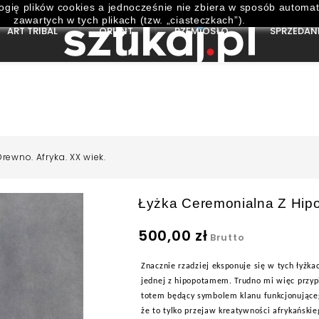
ogię plików cookies a jednocześnie nie zbiera w sposób automat
zawartych w tych plikach (tzw. „ciasteczkach”).
ART TRIBAL
ORIENT
RZEMIOSŁO
SPRZEDAN
ewno. Afryka. XX wiek.
Łyżka Ceremonialna Z Hip
500,00 zł
Brutto
Znacznie rzadziej eksponuje się w tych łyżk
jednej z hipopotamem. Trudno mi więc przypi
totem będący symbolem klanu funkcjonujące
że to tylko przejaw kreatywności afrykański