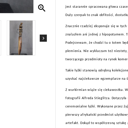

jest starannie opracowana głowa czasem
Duży czerpak to znak obfitości, dostatk
Znacznie rzadziej eksponuje się w tych
znalazłem ani jednej z hipopotamem. Tr
Podejrzewam, że chodzi tu o totem bę
plemienia. Nie wykluczam też niestety,
tworzącego przedmioty na rynek komerc
Takie łyżki stanowią odrębną kolekcjon
uzyskać najciekawsze egzemplarze na ś
Z wurkirmian wiąże się ciekawostka. W
fotografii Alfreda Stieglitza. Dotyczył
ceremonialne łyżki. Wykonane przez żyj
pierwszy afrykański przedmiot użytkowy
artefakt. Dokąd to współczesną sztukę