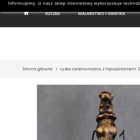
Informujemy, iż nasz sklep internetowy wykorzystuje technol
RZEŹBA
MALARSTWO I GRAFIKA
Strona Główna
Malarstwo i Grafika
Strona główna
Łyżka ceremonialna z hipopotamem. Dr