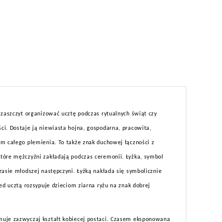
u
 zaszczyt organizować ucztę podczas rytualnych świąt czy
ci. Dostaje ją niewiasta hojna, gospodarna, pracowita,
em całego plemienia. To także znak duchowej łączności z
tóre mężczyźni zakładają podczas ceremonii. Łyżka, symbol
zasie młodszej następczyni. Łyżką nakłada się symbolicznie
ed ucztą rozsypuje dzieciom ziarna ryżu na znak dobrej
muje zazwyczaj kształt kobiecej postaci. Czasem eksponowana