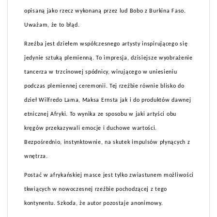
opisaną jako rzecz wykonaną przez lud Bobo z Burkina Faso.
Uważam, że to błąd.
Rzeźba jest dziełem współczesnego artysty inspirującego się
jedynie sztuką plemienną. To impresja, dzisiejsze wyobrażenie
tancerza w trzcinowej spódnicy, wirującego w uniesieniu
podczas plemiennej ceremonii. Tej rzeźbie równie blisko do
dzieł Wilfredo Lama, Maksa Ernsta jak i do produktów dawnej
etnicznej Afryki. To wynika ze sposobu w jaki artyści obu
kręgów przekazywali emocje i duchowe wartości.
Bezpośrednio, instynktownie, na skutek impulsów płynących z
wnętrza.
Postać w afrykańskiej masce jest tylko zwiastunem możliwości
tkwiących w nowoczesnej rzeźbie pochodzącej z tego
kontynentu. Szkoda, że autor pozostaje anonimowy.