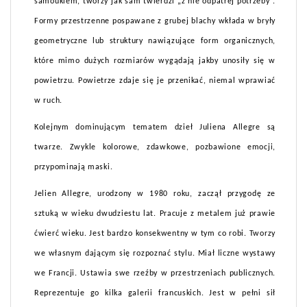
samoukiem, tworzy jak sam twierdzi „z nie odpatrej potrzeby”.
Formy przestrzenne pospawane z grubej blachy wkłada w bryły
geometryczne lub struktury nawiązujące form organicznych,
które mimo dużych rozmiarów wygądają jakby unosiły się w
powietrzu. Powietrze zdaje się je przenikać, niemal wprawiać
w ruch.
Kolejnym dominującym tematem dzieł Juliena Allegre są
twarze. Zwykle kolorowe, zdawkowe, pozbawione emocji,
przypominają maski.
Jelien Allegre, urodzony w 1980 roku, zaczął przygodę ze
sztuką w wieku dwudziestu lat. Pracuje z metalem już prawie
ćwierć wieku. Jest bardzo konsekwentny w tym co robi. Tworzy
we własnym dającym się rozpoznać stylu. Miał liczne wystawy
we Francji. Ustawia swe rzeźby w przestrzeniach publicznych.
Reprezentuje go kilka galerii francuskich. Jest w pełni sił