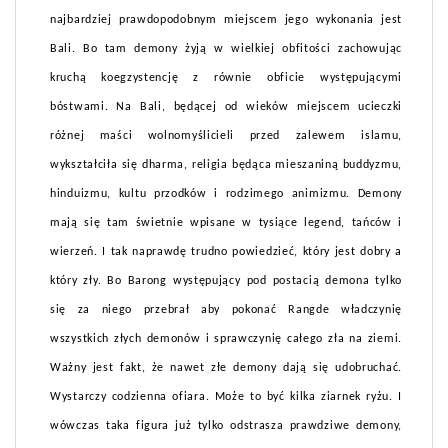
najbardziej prawdopodobnym miejscem jego wykonania jest
Bali. Bo tam demony żyją w wielkiej obfitości zachowując
kruchą koegzystencję z równie obficie występującymi
bóstwami. Na Bali, będącej od wieków miejscem ucieczki
różnej maści wolnomyślicieli przed zalewem islamu,
wykształciła się dharma, religia będąca mieszaniną buddyzmu,
hinduizmu, kultu przodków i rodzimego animizmu. Demony
mają się tam świetnie wpisane w tysiące legend, tańców i
wierzeń. I tak naprawdę trudno powiedzieć, który jest dobry a
który zły. Bo Barong występujący pod postacią demona tylko
się za niego przebrał aby pokonać Rangde władczynię
wszystkich złych demonów i sprawczynię całego zła na ziemi.
Ważny jest fakt, że nawet złe demony dają się udobruchać.
Wystarczy codzienna ofiara. Może to być kilka ziarnek ryżu. I
wówczas taka figura już tylko odstrasza prawdziwe demony,