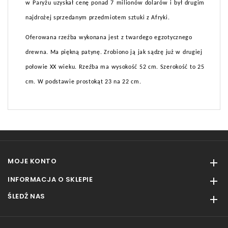
w Paryżu uzyskał cenę ponad 7 milionów dolarów i był drugim
najdrożej sprzedanym przedmiotem sztuki z Afryki.
Oferowana rzeźba wykonana jest z twardego egzotycznego
drewna. Ma piękną patynę. Zrobiono ją jak sądzę już w drugiej
połowie XX wieku. Rzeźba ma wysokość 52 cm. Szerokość to 25
cm. W podstawie prostokąt 23 na 22 cm.
MOJE KONTO

INFORMACJA O SKLEPIE

ŚLEDŹ NAS
