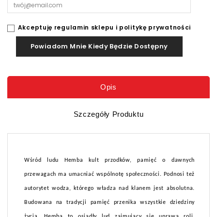
Akceptuję regulamin sklepu i politykę prywatności
Powiadom Mnie Kiedy Będzie Dostępny
Opis
Szczegóły Produktu
Wśród ludu Hemba kult przodków, pamięć o dawnych
przewagach ma umacniać wspólnotę społeczności. Podnosi też
autorytet wodza, którego władza nad klanem jest absolutna.
Budowana na tradycji pamięć przenika wszystkie dziedziny
życia. Hemba to osiadły lud zajmujący się uprawą roli,