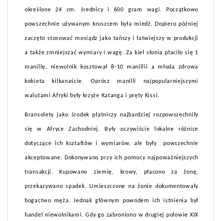
określone 24 cm. średnicy i 600 gram wagi. Początkowo
powszechnie używanym kruszcem była miedź. Dopiero później
zaczęto stosować mosiądz jako tańszy i łatwiejszy w produkcji
a także zmniejszać wymiary i wagę. Za kieł słonia płaciło się 1
manillę, niewolnik kosztował 8-10 manillii a młoda zdrowa
kobieta kilkanaście. Oprócz manilli najpopularniejszymi
walutami Afryki były krzyże Katanga i pręty Kissi.
Bransolety jako środek płatniczy najbardziej rozpowszechniły
się w Afryce Zachodniej. Były oczywiście lokalne różnice
dotyczące ich kształtów i wymiarów, ale były powszechnie
akceptowane. Dokonywano przy ich pomocy najpoważniejszych
transakcji. Kupowano ziemię, krowy, płacono za żonę,
przekazywano spadek. Umieszczone na żonie dokumentowały
bogactwo męża. Jednak głównym powodem ich istnienia był
handel niewolnikami. Gdy go zabroniono w drugiej połowie XIX