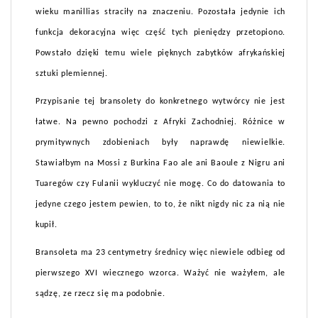
wieku manillias straciły na znaczeniu. Pozostała jedynie ich
funkcja dekoracyjna więc część tych pieniędzy przetopiono.
Powstało dzięki temu wiele pięknych zabytków afrykańskiej
sztuki plemiennej.
Przypisanie tej bransolety do konkretnego wytwórcy nie jest
łatwe. Na pewno pochodzi z Afryki Zachodniej. Różnice w
prymitywnych zdobieniach były naprawdę niewielkie.
Stawiałbym na Mossi z Burkina Fao ale ani Baoule z Nigru ani
Tuaregów czy Fulanii wykluczyć nie mogę. Co do datowania to
jedyne czego jestem pewien, to to, że nikt nigdy nic za nią nie
kupił.
Bransoleta ma 23 centymetry średnicy więc niewiele odbieg od
pierwszego XVI wiecznego wzorca. Ważyć nie ważyłem, ale
sądzę, ze rzecz się ma podobnie.