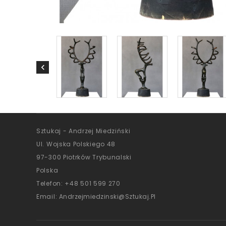
Sztukaj - Andrzej Miedziński
Ul. Wojska Polskiego 48
97-300 Piotrków Trybunalski
Polska
Telefon:
+48 501 599 270
Email:
Andrzejmiedzinski@sztukaj.pl