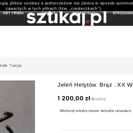
ogię plików cookies a jednocześnie nie zbiera w sposób automat
zawartych w tych plikach (tzw. „ciasteczkach”).
ART TRIBAL
ORIENT
RZEMIOSŁO
SPRZEDAN
wiek. Turcja.
Jeleń Hetytów. Brąz . XX Wi
1 200,00 zł
Brutto
Wieńczył miedzy innymi hetyckie sztandary.