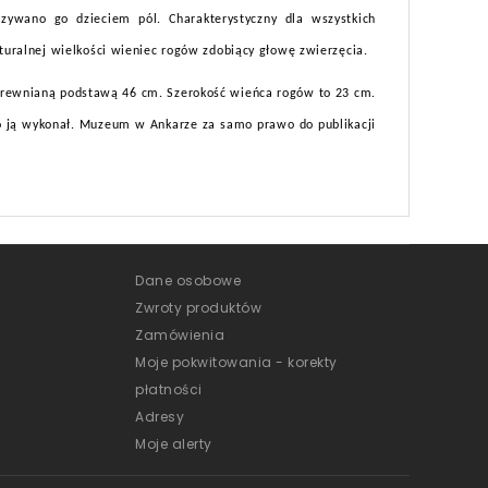
azywano go dzieciem pól. Charakterystyczny dla wszystkich
aturalnej wielkości wieniec rogów zdobiący głowę zwierzęcia.
 drewnianą podstawą 46 cm. Szerokość wieńca rogów to 23 cm.
to ją wykonał. Muzeum w Ankarze za samo prawo do publikacji
Dane osobowe
Zwroty produktów
Zamówienia
Moje pokwitowania - korekty
płatności
Adresy
Moje alerty