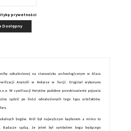
litykę prywatności
e Dostępny
u
zeźby odnalezionej na stanowisku archeologicznym w Alaca
lizacji Anatolii w Ankarze w Turcji. Oryginał wykonano
.n.e. W cywilizacji Hetytów podobne przedstawienie pojawia
ożna sądzić po ilości odnalezionych tego typu artefaktów.
dary.
 lokalnych bogów. Król był najwyższym kapłanem a mimo to
tw. Badacze sądzą, że jeleń był symbolem boga będącego