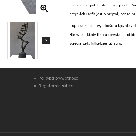

opiekunem pól i okolic wiejskich. N
hetyckich rzeźb jest olbrzymi, ponad n
Brąz ma 40 cm. wysokości a łącznie z
Nie wiem kiedy figura powstała ani k
zdjęcia żąda kilkadziesiąt euro.
Polityka prywatności
Regulamin sklepu