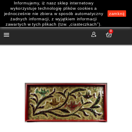
Informujemy, iż nasz sklep internetowy
wykorzystuje technologię plików cookies a
jednocześnie nie zbiera w sposób automatyczny
zamknij
żadnych informacji, z wyjątkiem informacji
zawartych w tych plikach (tzw. „ciasteczkach”).
0
