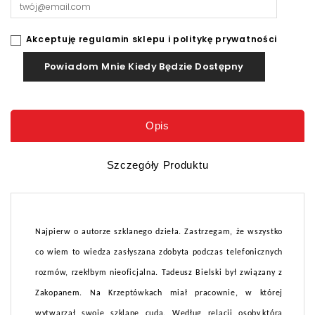
Akceptuję regulamin sklepu i politykę prywatności
Powiadom Mnie Kiedy Będzie Dostępny
Opis
Szczegóły Produktu
Najpierw o autorze szklanego dzieła. Zastrzegam, że wszystko
co wiem to wiedza zasłyszana zdobyta podczas telefonicznych
rozmów, rzekłbym nieoficjalna. Tadeusz Bielski był związany z
Zakopanem. Na Krzeptówkach miał pracownie, w której
wytwarzał swoje szklane cuda. Według relacji osoby,która