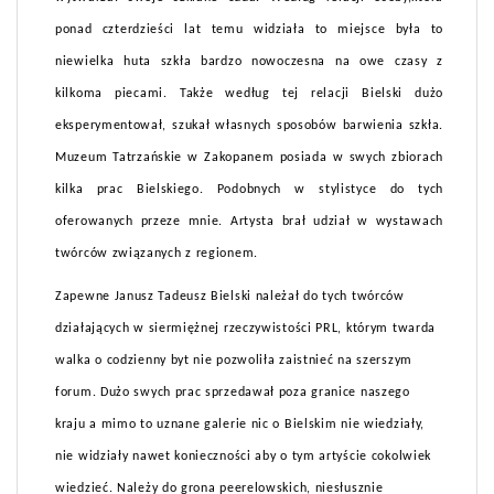
ponad czterdzieści lat temu widziała to miejsce była to
niewielka huta szkła bardzo nowoczesna na owe czasy z
kilkoma piecami. Także według tej relacji Bielski dużo
eksperymentował, szukał własnych sposobów barwienia szkła.
Muzeum Tatrzańskie w Zakopanem posiada w swych zbiorach
kilka prac Bielskiego. Podobnych w stylistyce do tych
oferowanych przeze mnie. Artysta brał udział w wystawach
twórców związanych z regionem.
Zapewne Janusz Tadeusz Bielski należał do tych twórców
działających w siermiężnej rzeczywistości PRL, którym twarda
walka o codzienny byt nie pozwoliła zaistnieć na szerszym
forum. Dużo swych prac sprzedawał poza granice naszego
kraju a mimo to uznane galerie nic o Bielskim nie wiedziały,
nie widziały nawet konieczności aby o tym artyście cokolwiek
wiedzieć. Należy do grona peerelowskich, niesłusznie