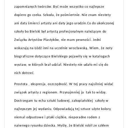
zapomnianych twórców. Być może wszystko co najlepsze
dopiero go czeka. Szkoda, że pośmiertnie. Nie znam niestety
ani daty śmierci artysty ani daty jego urodzin.Co do ukończonej
szkoły bo Bielski był artystą profesjonalnym należącym do
Związku Artystów Plastyków, nie mam pewności. Jedni
wskazują na Łódź inni na uczelnie wrocławską. Wiem, że noty
biograficzne dotyczące Bielskiego pojawiły się w katalogach
wystaw, w których brał udział. Niestety nie udało mi się do
nich dotrzeć.
Prostota , ekspresja, oszczędność. W tej pracy najsilniej widać
związek artysty z regionem. Przynajmniej ja tak to widzę.
Dostrzegam tu echa sztuki ludowej, zakopiańskiej szkoły w
najlepszym jej wydaniu. Odpowiadają tej sztuce użyte kolory,
niemal odpustowe i ptaki ciężkie, nieporadne rodem z
naiwnego rysunku dziecka. Myślę, że Bielski robił ze szkłem