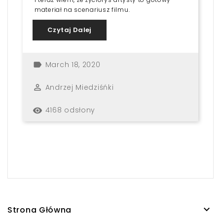
materiał na scenariusz filmu.
Czytaj Dalej
March 18, 2020
label
Andrzej Miedziśńki
perm_identity
4168 odsłony
remove_red_eye

Strona Główna