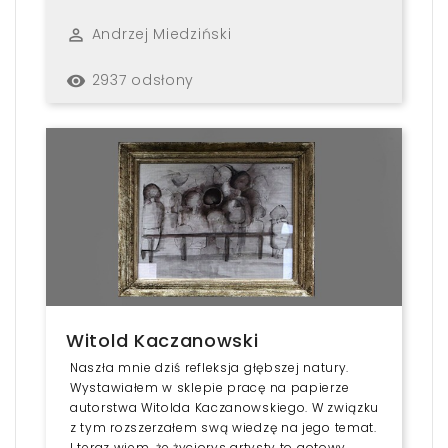
Andrzej Miedziński
perm_identity
2937 odsłony
remove_red_eye
Witold Kaczanowski
Naszła mnie dziś refleksja głębszej natury.
Wystawiałem w sklepie pracę na papierze
autorstwa Witolda Kaczanowskiego. W związku
z tym rozszerzałem swą wiedzę na jego temat.
I teraz wiem, że życiorys artysty to gotowy