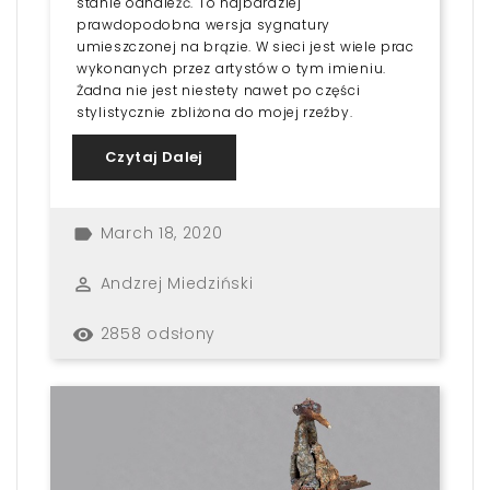
stanie odnaleźć. To najbardziej
prawdopodobna wersja sygnatury
umieszczonej na brązie. W sieci jest wiele prac
wykonanych przez artystów o tym imieniu.
Żadna nie jest niestety nawet po części
stylistycznie zbliżona do mojej rzeźby.
Czytaj Dalej
March 18, 2020
label
Andzrej Miedziński
perm_identity
2858 odsłony
remove_red_eye