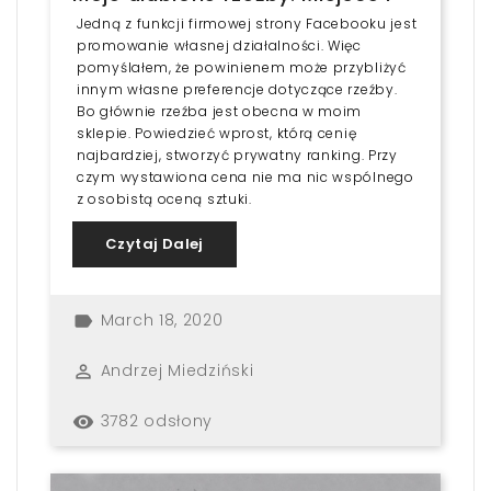
Jedną z funkcji firmowej strony Facebooku jest
promowanie własnej działalności. Więc
pomyślałem, że powinienem może przybliżyć
innym własne preferencje dotyczące rzeźby.
Bo głównie rzeźba jest obecna w moim
sklepie. Powiedzieć wprost, którą cenię
najbardziej, stworzyć prywatny ranking. Przy
czym wystawiona cena nie ma nic wspólnego
z osobistą oceną sztuki.
Czytaj Dalej
March 18, 2020
label
Andrzej Miedziński
perm_identity
3782 odsłony
remove_red_eye