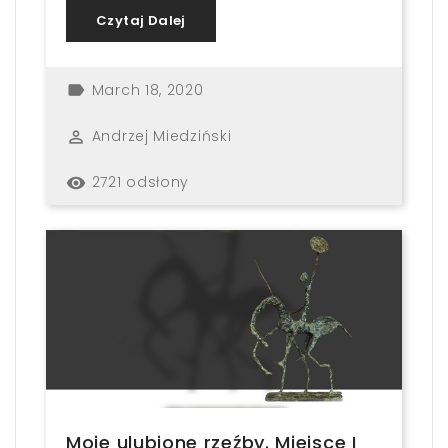
Czytaj Dalej
March 18, 2020
label
Andrzej Miedziński
perm_identity
2721 odsłony
remove_red_eye
Moje ulubione rzeźby. Miejsce I