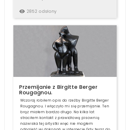
2852 odsłony
remove_red_eye
Przemijanie z Birgitte Berger
Rougagnou.
Wczoraj robiłem opis do rzeźby Birgitte Berger
Rougagnou. I włączyło mi się przemijanie. Ten
brąz miałem bardzo długo. Na kilka lat
straciłem kontakt z prawidłową pisownią
nazwiska tej artystki więc nie mogłem
odnaleźć jej dokonań w internecie.Gdy teraz do