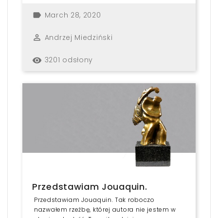
March 28, 2020
label
Andrzej Miedziński
perm_identity
3201 odsłony
remove_red_eye
Przedstawiam Jouaquin.
Przedstawiam Jouaquin. Tak roboczo
nazwałem rzeźbę, której autora nie jestem w