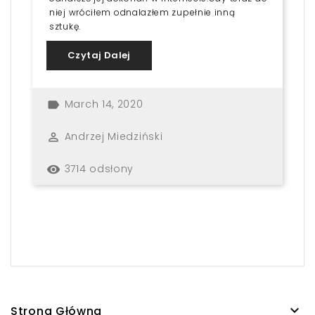
niej wróciłem odnalazłem zupełnie inną
sztukę.
Czytaj Dalej
March 14, 2020
label
Andrzej Miedziński
perm_identity
3714 odsłony
remove_red_eye

Strona Główna