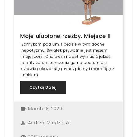
Moje ulubione rzeźby. Miejsce II
Zamykam podium. I będzie w tym trochę
nepotyzmu. Świątek prywatnie jest mężem
mojej córki. Chciałem nawet wymusić jakieś
profity za umieszczenie go na podium ale
człowiek okazał się pryncypialny i mam figę z
makiem.
Czytaj Dalej
March 18, 2020
label
Andrzej Miedziński
perm_identity
2912 odsłony