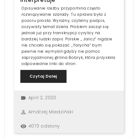
Opisywanie rzeźby przypomina często
rozwiązywanie szarady. Tu sprawa była z
pozoru prosta. Wyraźny, czytelny podpis,
oczywisty temat dzieła. Problem zaczął się
jednak już przy transkrypcji cyrylicy na
bardziej ludzki zapis. Polskie „ Jaricz” nigdzie
nie chciało się pokazać. „Yarycha” bym
pewnie nie wymyślił gdyby nie pomoc
zaprzyjaźnionej @Inna Bobryk, która przysłała
odpowiednie linki do stron.
Czytaj Dalej
April 2, 2020
label
Amdrzej Miedziński
perm_identity
4073 odsłony
remove_red_eye