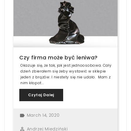
Czy firma może być leniwa?
Okazuje się, że tak, jak jest jednoosobowa. Cały
dzień zbierałem się żeby wystawić w sklepie
jeden z brązów. I niestety się nie udało. Mam z
nim kłopot...
Czytaj Dalej
March 14, 2020
label
Andrzej Miedziński
perm_identity