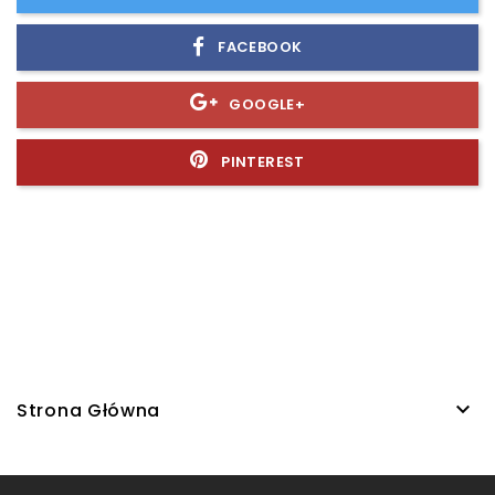
FACEBOOK
GOOGLE+
PINTEREST

Strona Główna