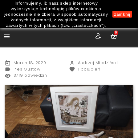
Informujemy, iż nasz sklep internetowy
wykorzystuje technologię plików cookies a
jednocześnie nie zbiera w sposób automatyczny
zamknij
żadnych informacji, z wyjątkiem informacji
zawartych w tych plikach (tzw. „ciasteczkach”).
0

March 18, 2020
Andrzej Miedziński
today
perm_identity
Pies Gustaw
1
polubień
label
favorite
3719 odwiedzin
remove_red_eye