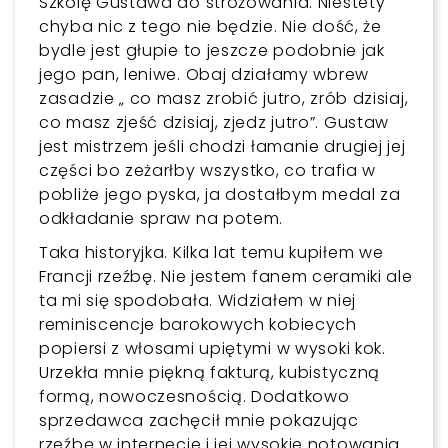
Szkolę Gustawa do stróżowania. Niestety
chyba nic z tego nie będzie. Nie dość, że
bydle jest głupie to jeszcze podobnie jak
jego pan, leniwe. Obaj działamy wbrew
zasadzie „ co masz zrobić jutro, zrób dzisiaj,
co masz zjeść dzisiaj, zjedz jutro”. Gustaw
jest mistrzem jeśli chodzi łamanie drugiej jej
części bo zeżarłby wszystko, co trafia w
pobliże jego pyska, ja dostałbym medal za
odkładanie spraw na potem.
Taka historyjka. Kilka lat temu kupiłem we
Francji rzeźbę. Nie jestem fanem ceramiki ale
ta mi się spodobała. Widziałem w niej
reminiscencje barokowych kobiecych
popiersi z włosami upiętymi w wysoki kok.
Urzekła mnie piękną fakturą, kubistyczną
formą, nowoczesnością. Dodatkowo
sprzedawca zachęcił mnie pokazując
rzeźbę w internecie i jej wysokie notowania