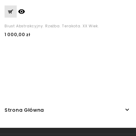

Biust Abstrakcyjny. Rzeźba. Terakota. XX Wiek.
Cena
1 000,00 zł

Strona Główna