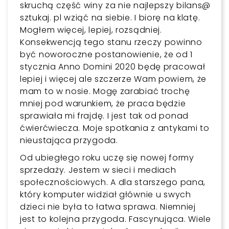
skruchą część winy za nie najlepszy bilans@
sztukaj. pl wziąć na siebie. I biorę na klatę.
Mogłem więcej, lepiej, rozsądniej.
Konsekwencją tego stanu rzeczy powinno
być noworoczne postanowienie, że od 1
stycznia Anno Domini 2020 będę pracował
lepiej i więcej ale szczerze Wam powiem, że
mam to w nosie. Mogę zarabiać trochę
mniej pod warunkiem, że praca będzie
sprawiała mi frajdę. I jest tak od ponad
ćwierćwiecza. Moje spotkania z antykami to
nieustająca przygoda.
Od ubiegłego roku uczę się nowej formy
sprzedaży. Jestem w sieci i mediach
społecznościowych. A dla starszego pana,
który komputer widział głównie u swych
dzieci nie była to łatwa sprawa. Niemniej
jest to kolejna przygoda. Fascynująca. Wiele