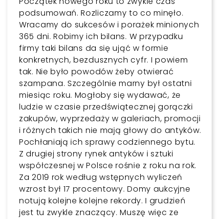
Początek nowego roku to zwykle czas
podsumowań. Rozliczamy to co minęło.
Wracamy do sukcesów i porażek minionych
365 dni. Robimy ich bilans. W przypadku
firmy taki bilans da się ująć w formie
konkretnych, bezdusznych cyfr. I powiem
tak. Nie było powodów żeby otwierać
szampana. Szczególnie marny był ostatni
miesiąc roku. Mogłoby się wydawać, że
ludzie w czasie przedświątecznej gorączki
zakupów, wyprzedaży w galeriach, promocji
i różnych takich nie mają głowy do antyków.
Pochłaniają ich sprawy codziennego bytu.
Z drugiej strony rynek antyków i sztuki
współczesnej w Polsce rośnie z roku na rok.
Za 2019 rok według wstępnych wyliczeń
wzrost był 17 procentowy. Domy aukcyjne
notują kolejne kolejne rekordy. I grudzień
jest tu zwykle znaczący. Muszę więc ze