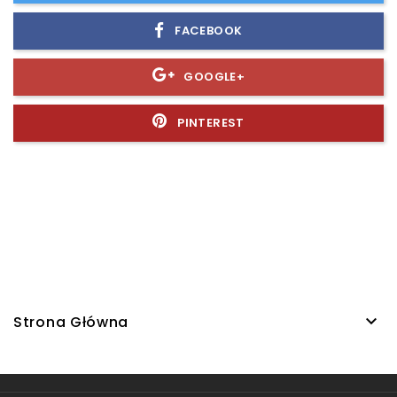
FACEBOOK
GOOGLE+
PINTEREST

Strona Główna