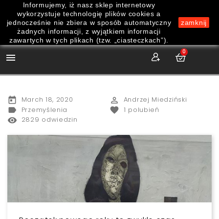
Informujemy, iż nasz sklep internetowy
wykorzystuje technologię plików cookies a
jednocześnie nie zbiera w sposób automatyczny
zamknij
żadnych informacji, z wyjątkiem informacji
zawartych w tych plikach (tzw. „ciasteczkach”).
0

March 18, 2020
Andrzej Miedziński
today
perm_identity
Przemyślenia
1
polubień
label
favorite
2829 odwiedzin
remove_red_eye